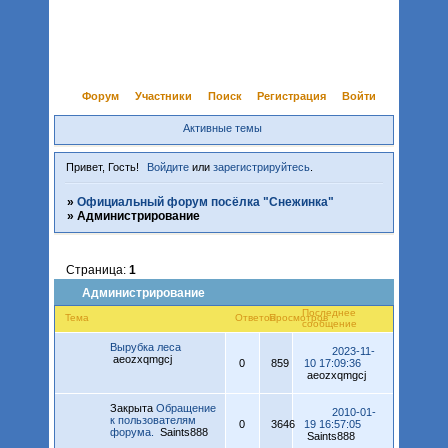
Форум
Участники
Поиск
Регистрация
Войти
Активные темы
Привет, Гость!
Войдите
или
зарегистрируйтесь
.
»
Официальный форум посёлка "Снежинка"
»
Администрирование
Страница:
1
Администрирование
Последнее
Тема
Ответов
Просмотров
сообщение
Вырубка леса
2023-11-
aeozxqmgcj
0
859
10 17:09:36
aeozxqmgcj
Закрыта
Обращение
2010-01-
к пользователям
0
3646
19 16:57:05
форума.
Saints888
Saints888